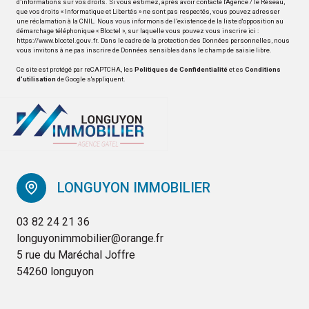
d’informations sur vos droits. Si vous estimez, après avoir contacté l'Agence / le Réseau,
que vos droits « Informatique et Libertés » ne sont pas respectés, vous pouvez adresser
une réclamation à la CNIL. Nous vous informons de l’existence de la liste d'opposition au
démarchage téléphonique « Bloctel », sur laquelle vous pouvez vous inscrire ici :
https://www.bloctel.gouv.fr
. Dans le cadre de la protection des Données personnelles, nous
vous invitons à ne pas inscrire de Données sensibles dans le champ de saisie libre.
Ce site est protégé par reCAPTCHA, les
Politiques de Confidentialité
et es
Conditions
d'utilisation
de Google s'appliquent.
LONGUYON IMMOBILIER
03 82 24 21 36
longuyonimmobilier@orange.fr
5 rue du Maréchal Joffre
54260 longuyon