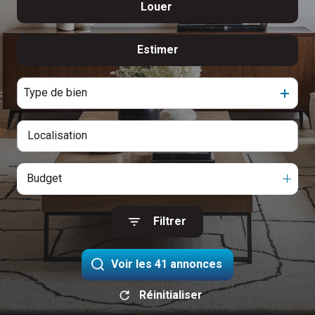
immo.
Louer
De l'ancien
CONTACTER
neuf
De l'immo pro
Estimer
à l'année
De l'immo pro
Type de bien
Budget
Filtrer
Voir les
41
annonces
Réinitialiser