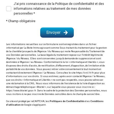
J'ai pris connaissance de la Politique de confidentialité et des
informations relatives au traitement de mes données
personnelles *
* Champ obligatoire
Envoyer
Les informations recueillies sur ce formulaire sont enregistrées dans un fichier
informatisé par La Boite Immo agissant comme Sous-traitant du traitement pour la gestion
de la clientèle/prospects de l'Agence / du Réseau qui reste Responsable du Traitement de
vos Données personnelles. La base légale du traitement repose sur l'intérêt légitime de
l'Agence / du Réseau. Elles sont conservées jusqu'à demande de suppression et sont
destinées à l'Agence / au Réseau. Conformément à la loi « informatique et libertés », vous
disposez des droits d’accès, de rectification, d’effacement, d’opposition, de limitation et de
portabilité de vos données. Vous pouvez retirer votre consentement à tout moment en
contactant directement l’Agence / Le Réseau. Consultez le site
https://cnil.fr/fr
pour plus
d’informations sur vos droits. Si vous estimez, après avoir contacté l'Agence / le Réseau,
que vos droits « Informatique et Libertés » ne sont pas respectés, vous pouvez adresser
une réclamation à la CNIL. Nous vous informons de l’existence de la liste d'opposition au
démarchage téléphonique « Bloctel », sur laquelle vous pouvez vous inscrire ici :
https://www.bloctel.gouv.fr
. Dans le cadre de la protection des Données personnelles, nous
vous invitons à ne pas inscrire de Données sensibles dans le champ de saisie libre.
Ce site est protégé par reCAPTCHA, les
Politiques de Confidentialité
et es
Conditions
d'utilisation
de Google s'appliquent.