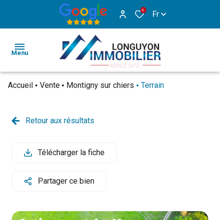
0
Fr
Menu
Accueil
Vente
Montigny sur chiers
Terrain
ACCUEIL
VENTE
Retour aux résultats
vente
location
LOCATION
classique
classique
Télécharger la fiche
ESTIMATION
vente
location
immo.
immo.
ALERTE
Partager ce bien
pro
pro
E-MAIL
vente
NOUS