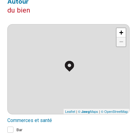
autour
du bien
+
−
Leaflet
|
©
Maps
|
© OpenStreetMap
Jawg
Commerces et santé
Bar